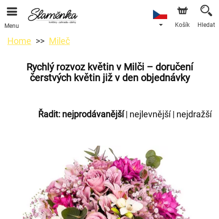
Košík
Hledat
Menu
Home
Mileč
Rychlý rozvoz květin v Milči – doručení
čerstvých květin již v den objednávky
Řadit:
nejprodávanější
|
nejlevnější
|
nejdražší