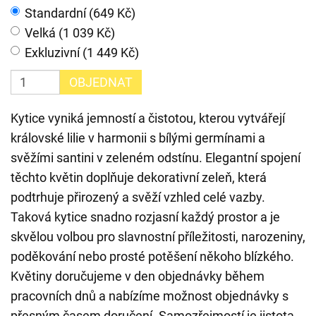
Standardní (649 Kč)
Velká (1 039 Kč)
Exkluzivní (1 449 Kč)
OBJEDNAT
Kytice vyniká jemností a čistotou, kterou vytvářejí
královské lilie v harmonii s bílými germínami a
svěžími santini v zeleném odstínu. Elegantní spojení
těchto květin doplňuje dekorativní zeleň, která
podtrhuje přirozený a svěží vzhled celé vazby.
Taková kytice snadno rozjasní každý prostor a je
skvělou volbou pro slavnostní příležitosti, narozeniny,
poděkování nebo prosté potěšení někoho blízkého.
Květiny doručujeme v den objednávky během
pracovních dnů a nabízíme možnost objednávky s
přesným časem doručení. Samozřejmostí je jistota