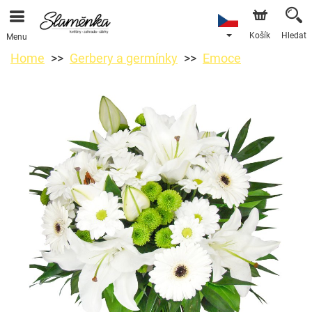
Košík
Hledat
Menu
Home
Gerbery a germínky
Emoce