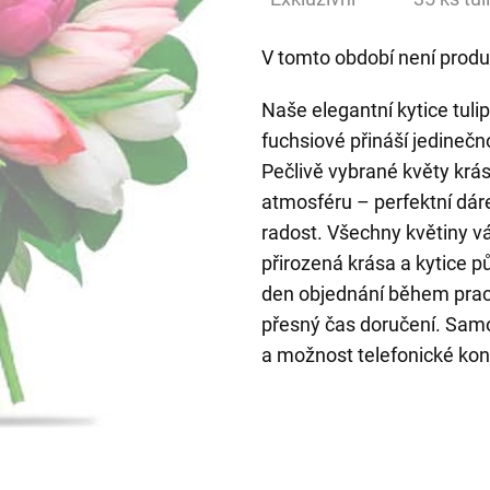
V tomto období není produ
Naše elegantní kytice tuli
fuchsiové přináší jedinečn
Pečlivě vybrané květy krásn
atmosféru – perfektní dáre
radost. Všechny květiny vá
přirozená krása a kytice 
den objednání během praco
přesný čas doručení. Samo
a možnost telefonické konz