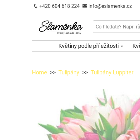
+420 604 618 224
info@eslamenka.cz
Květiny podle příležitosti
Kv
Home
Tulipány
Tulipány Luppiter