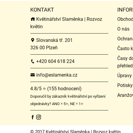
KONTAKT
INFOR
Květinářství Slaměnka | Rozvoz
Obchod
květin
O nás
Ochran
Slovanská tř. 201
326 00 Plzeň
Často k
Časy do
+420 604 618 224
přehled
info@eslamenka.cz
Úpravy
Potisky
4.8/5 ⭐ (155 hodnocení)
Aranžo
Doporučil by zákazník květinářství po vyřízení
objednávky? ANO = 5⭐, NE = 1⭐
© 2017 Květinářství Slaměnka | Rozvoz květin.