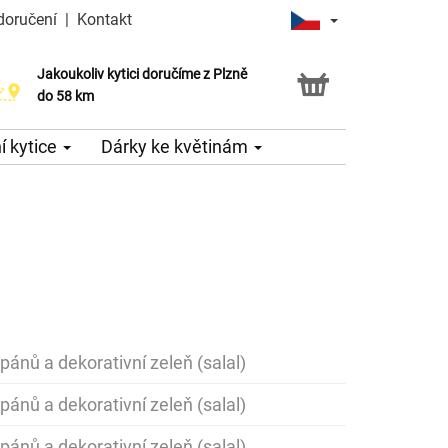
doručení
|
Kontakt
Jakoukoliv kytici doručíme z Plzně
do 58 km
 kytice
Dárky ke květinám
ipánů a dekorativní zeleň (salal)
ipánů a dekorativní zeleň (salal)
ipánů a dekorativní zeleň (salal)