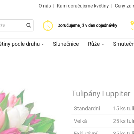
O nás
|
Kam doručujeme květiny
|
Ceny za 
Doručujeme již od 200 Kč
Doručujeme již v den objednávky
Možný výběr času a dne doručení
ětiny podle druhu
Slunečnice
Růže
Smuteční
Tulipány Luppiter
Standardní
15 ks tul
Velká
25 ks tul
Exkluzivní
35 ks tul