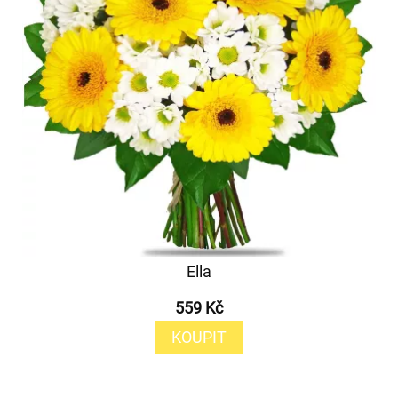
Ella
559 Kč
KOUPIT