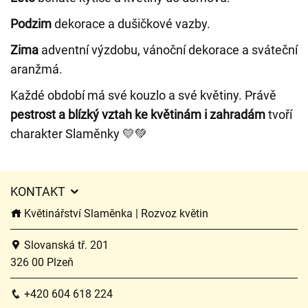
Podzim
dekorace a dušičkové vazby.
Zima
adventní výzdobu, vánoční dekorace a sváteční
aranžmá.
Každé období má své kouzlo a své květiny. Právě
pestrost a blízký vztah ke květinám i zahradám
tvoří
charakter Slaměnky 💛💚
KONTAKT
Květinářství Slaměnka | Rozvoz květin
Slovanská tř. 201
326 00 Plzeň
+420 604 618 224