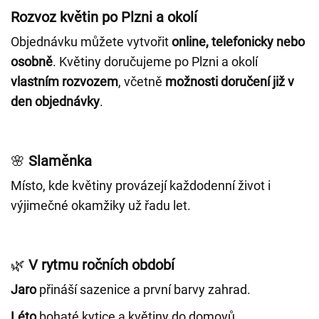
Rozvoz květin po Plzni a okolí
Objednávku můžete vytvořit
online, telefonicky nebo
osobně
. Květiny doručujeme po Plzni a okolí
vlastním rozvozem
, včetně
možnosti doručení již v
den objednávky
.
🌸
Slaměnka
Místo, kde květiny provázejí každodenní život i
výjimečné okamžiky už řadu let.
🌿
V rytmu ročních období
Jaro
přináší sazenice a první barvy zahrad.
Léto
bohaté kytice a květiny do domovů.