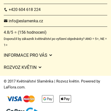
+420 604 618 224
info@eslamenka.cz
4.8/5 ⭐ (156 hodnocení)
Doporučil by zákazník květinářství po vyřízení objednávky? ANO = 5⭐, NE =
1⭐
INFORMACE PRO VÁS
Obchodní podmínky
ROZVOZ KVĚTIN
O nás
Ceny za doručení
Ochrana osobních údajů
© 2017 Květinářství Slaměnka | Rozvoz květin. Powered by
Kam doručujeme květiny
LaFlora.com
.
Často kladené dotazy
Cookies
Časy doručení květin – přehled možností
Kontakt
Úpravy hrobů