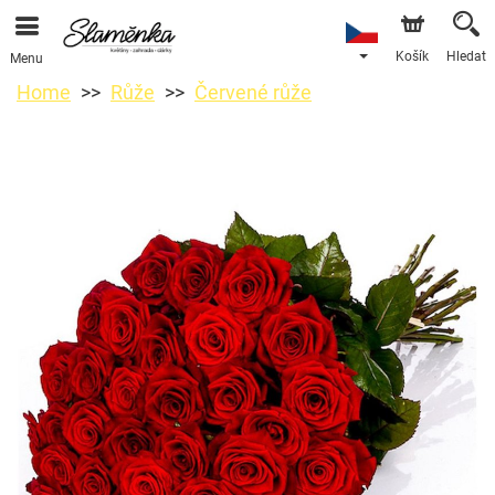
Košík
Hledat
Menu
Home
Růže
Červené růže