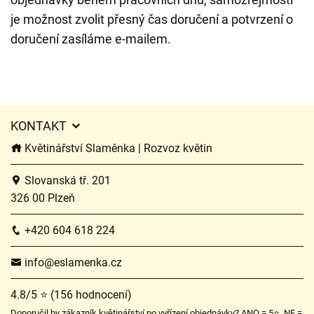
je možnost zvolit přesný čas doručení a potvrzení o
doručení zasíláme e-mailem.
KONTAKT
Květinářství Slaměnka | Rozvoz květin
Slovanská tř. 201
326 00 Plzeň
+420 604 618 224
info@eslamenka.cz
4.8/5 ⭐ (156 hodnocení)
Doporučil by zákazník květinářství po vyřízení objednávky? ANO = 5⭐, NE =