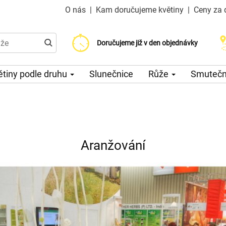
O nás
|
Kam doručujeme květiny
|
Ceny za 
Doručujeme již od 200 Kč
Doručujeme již v den objednávky
Možný výběr času a dne doručení
ětiny podle druhu
Slunečnice
Růže
Smuteční
Aranžování