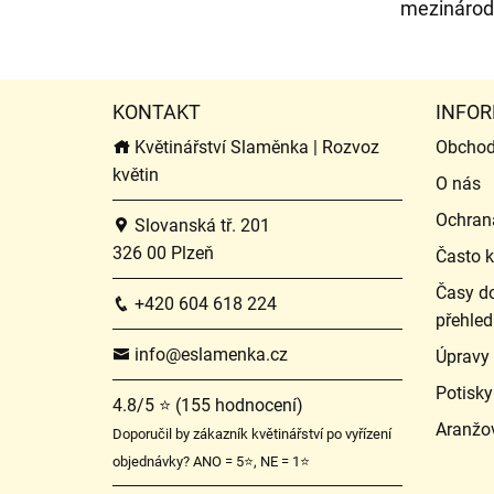
mezinárodn
KONTAKT
INFOR
Květinářství Slaměnka | Rozvoz
Obchod
květin
O nás
Ochran
Slovanská tř. 201
326 00 Plzeň
Často k
Časy do
+420 604 618 224
přehled
info@eslamenka.cz
Úpravy
Potisky
4.8/5 ⭐ (155 hodnocení)
Aranžo
Doporučil by zákazník květinářství po vyřízení
objednávky? ANO = 5⭐, NE = 1⭐