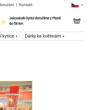
doručení
|
Kontakt
Jakoukoliv kytici doručíme z Plzně
do 58 km
 kytice
Dárky ke květinám