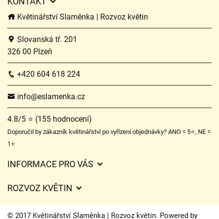
KONTAKT
Květinářství Slaměnka | Rozvoz květin
Slovanská tř. 201
326 00 Plzeň
+420 604 618 224
info@eslamenka.cz
4.8/5 ⭐ (155 hodnocení)
Doporučil by zákazník květinářství po vyřízení objednávky? ANO = 5⭐, NE =
1⭐
INFORMACE PRO VÁS
Obchodní podmínky
ROZVOZ KVĚTIN
O nás
Ceny za doručení
Ochrana osobních údajů
© 2017 Květinářství Slaměnka | Rozvoz květin. Powered by