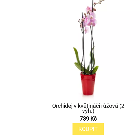
Orchidej v květináči růžová (2
výh.)
739 Kč
KOUPIT