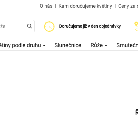
O nás
|
Kam doručujeme květiny
|
Ceny za 
Doručujeme již od 200 Kč
Doručujeme již v den objednávky
Možný výběr času a dne doručení
ětiny podle druhu
Slunečnice
Růže
Smuteční
Ř