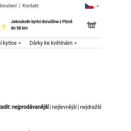
doručení
|
Kontakt
Jakoukoliv kytici doručíme z Plzně
do 58 km
 kytice
Dárky ke květinám
adit:
nejprodávanější
|
nejlevnější
|
nejdražší