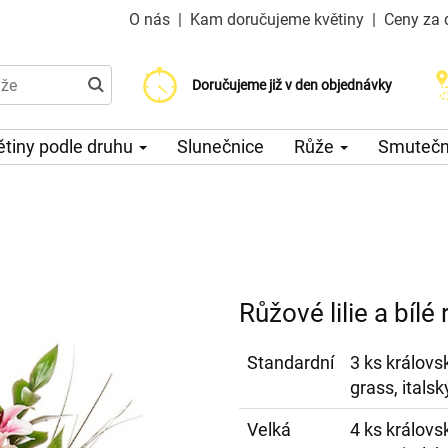
O nás
|
Kam doručujeme květiny
|
Ceny za 
Doručujeme již od 200 Kč
Doručujeme již v den objednávky
Možný výběr času a dne doručení
ětiny podle druhu
Slunečnice
Růže
Smuteční
Růžové lilie a bílé
Standardní
3 ks královsk
grass, itals
Velká
4 ks královsk