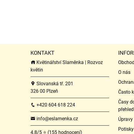
KONTAKT
INFOR
Květinářství Slaměnka | Rozvoz
Obchod
květin
O nás
Ochran
Slovanská tř. 201
326 00 Plzeň
Často k
Časy do
+420 604 618 224
přehled
info@eslamenka.cz
Úpravy
Potisky
4.8/5 ⭐ (155 hodnocení)