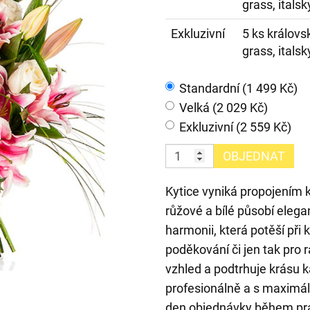
grass, itals
Exkluzivní
5 ks královsk
grass, itals
Standardní (1 499 Kč)
Velká (2 029 Kč)
Exkluzivní (2 559 Kč)
OBJEDNAT
Kytice vyniká propojením kr
růžové a bílé působí elega
harmonii, která potěší při 
poděkování či jen tak pro 
vzhled a podtrhuje krásu 
profesionálně a s maximáln
den objednávky během pra