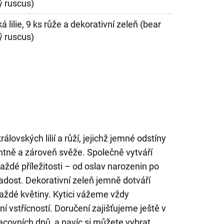
ký ruscus)
á lilie, 9 ks růže a dekorativní zeleň (bear
ký ruscus)
álovských lilií a růží, jejichž jemné odstíny
ntně a zároveň svěže. Společně vytváří
každé příležitosti – od oslav narozenin po
radost. Dekorativní zeleň jemně dotváří
každé květiny. Kytici vážeme vždy
í vstřícností. Doručení zajišťujeme ještě v
covních dnů, a navíc si můžete vybrat