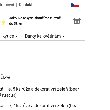
doručení
|
Kontakt
Jakoukoliv kytici doručíme z Plzně
do 58 km
 kytice
Dárky ke květinám
 růže
á lilie, 5 ks růže a dekorativní zeleň (bear
ký ruscus)
á lilie, 7 ks růže a dekorativní zeleň (bear