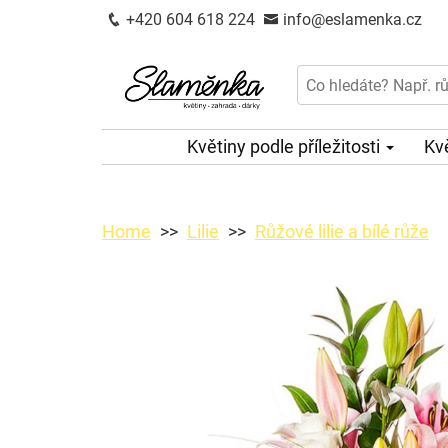
+420 604 618 224
info@eslamenka.cz
Květiny podle příležitosti
Kv
Home
Lilie
Růžové lilie a bílé růže