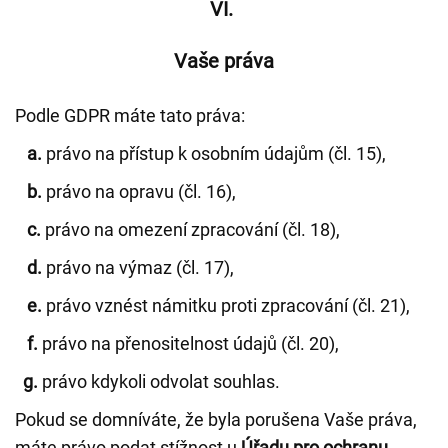
VI.
Vaše práva
Podle GDPR máte tato práva:
a.
právo na přístup k osobním údajům (čl. 15),
b.
právo na opravu (čl. 16),
c.
právo na omezení zpracování (čl. 18),
d.
právo na výmaz (čl. 17),
e.
právo vznést námitku proti zpracování (čl. 21),
f.
právo na přenositelnost údajů (čl. 20),
g.
právo kdykoli odvolat souhlas.
Pokud se domníváte, že byla porušena Vaše práva,
máte právo podat stížnost u
Úřadu pro ochranu