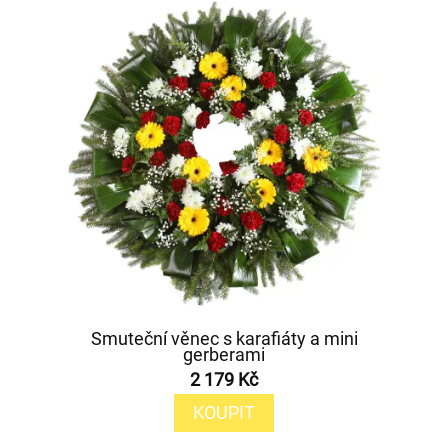
Smuteční věnec s karafiáty a mini
gerberami
2 179 Kč
KOUPIT