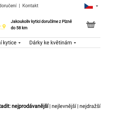
doručení
|
Kontakt
Jakoukoliv kytici doručíme z Plzně
do 58 km
 kytice
Dárky ke květinám
adit:
nejprodávanější
|
nejlevnější
|
nejdražší