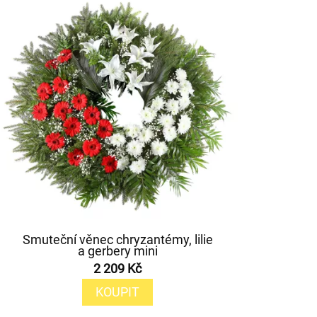
Smuteční věnec chryzantémy, lilie
a gerbery mini
2 209 Kč
KOUPIT