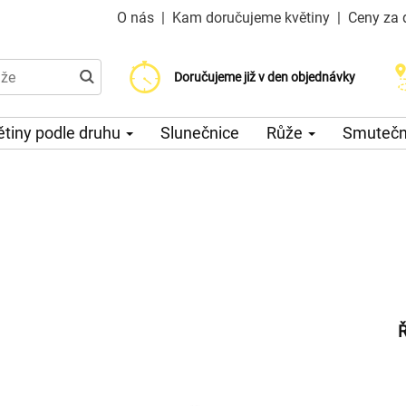
O nás
|
Kam doručujeme květiny
|
Ceny za 
Doručujeme již od 200 Kč
Doručujeme již v den objednávky
Možný výběr času a dne doručení
ětiny podle druhu
Slunečnice
Růže
Smuteční
Ř