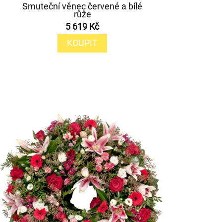
Smuteční věnec červené a bílé
růže
5 619 Kč
KOUPIT