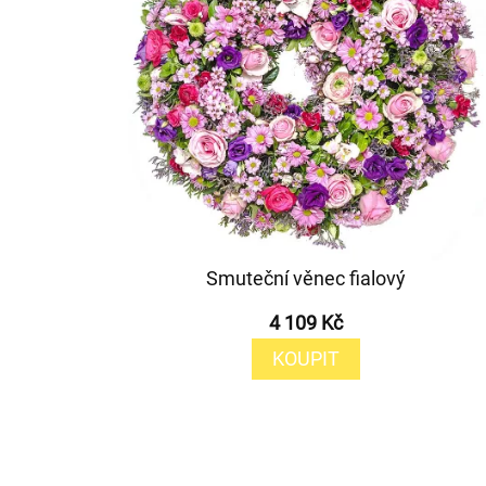
Smuteční věnec fialový
4 109 Kč
KOUPIT