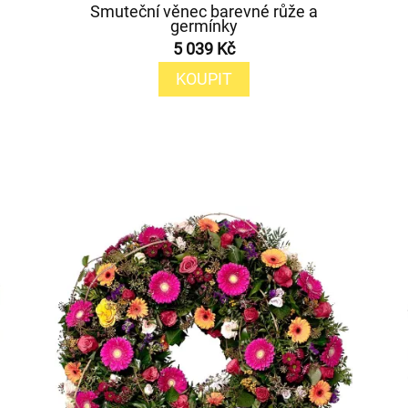
Smuteční věnec barevné růže a
germínky
5 039 Kč
KOUPIT