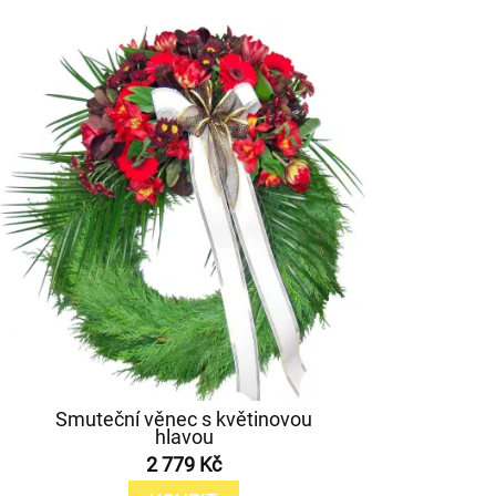
Smuteční věnec s květinovou
hlavou
2 779 Kč