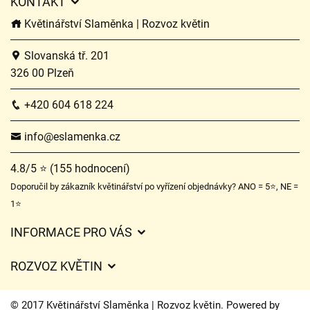
KONTAKT
Květinářství Slaměnka | Rozvoz květin
Slovanská tř. 201
326 00 Plzeň
+420 604 618 224
info@eslamenka.cz
4.8/5 ⭐ (155 hodnocení)
Doporučil by zákazník květinářství po vyřízení objednávky? ANO = 5⭐, NE =
1⭐
INFORMACE PRO VÁS
Obchodní podmínky
ROZVOZ KVĚTIN
O nás
Ceny za doručení
Ochrana osobních údajů
© 2017 Květinářství Slaměnka | Rozvoz květin. Powered by