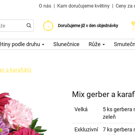
O nás
|
Kam doručujeme květiny
|
Ceny za 
Doručujeme již od 200 Kč
Doručujeme již v den objednávky
Možný výběr času a dne doručení
ětiny podle druhu
Slunečnice
Růže
Smuteční
er a karafiátů
Mix gerber a karaf
Velká
5 ks gerbera m
zeleň
Exkluzivní
7 ks gerbera m