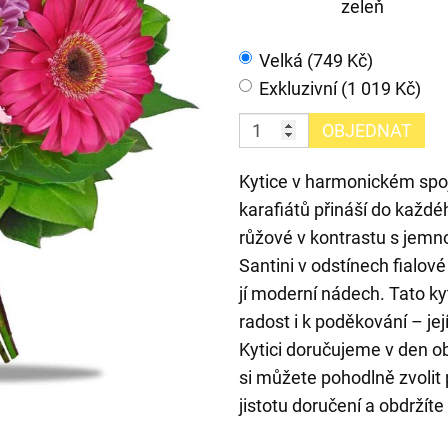
zeleň
Velká (749 Kč)
Exkluzivní (1 019 Kč)
OBJEDNAT
Kytice v harmonickém spo
karafiátů přináší do každé
růžové v kontrastu s jemn
Santini v odstínech fialo
jí moderní nádech. Tato ky
radost i k poděkování – je
Kytici doručujeme v den 
si můžete pohodlně zvolit
jistotu doručení a obdržít