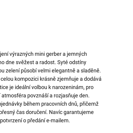
jení výrazných mini gerber a jemných
ho dne svěžest a radost. Syté odstíny
ou zelení působí velmi elegantně a sladěně.
vé celou kompozici krásně zjemňuje a dodává
tice je ideální volbou k narozeninám, pro
jí atmosféra povznáší a rozjasňuje den.
objednávky během pracovních dnů, přičemž
 přesný čas doručení. Navíc garantujeme
e potvrzení o předání e-mailem.