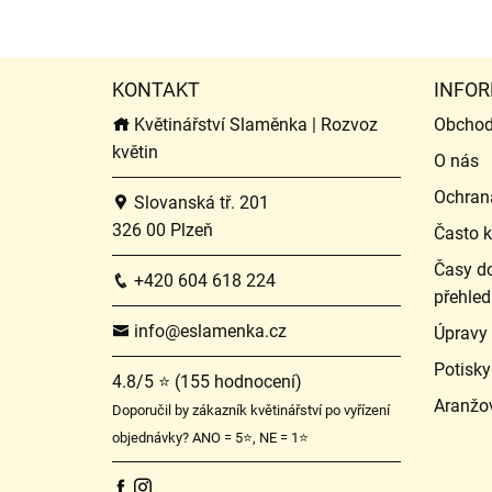
KONTAKT
INFOR
Květinářství Slaměnka | Rozvoz
Obchod
květin
O nás
Ochran
Slovanská tř. 201
326 00 Plzeň
Často k
Časy do
+420 604 618 224
přehled
info@eslamenka.cz
Úpravy
Potisky
4.8/5 ⭐ (155 hodnocení)
Aranžo
Doporučil by zákazník květinářství po vyřízení
objednávky? ANO = 5⭐, NE = 1⭐