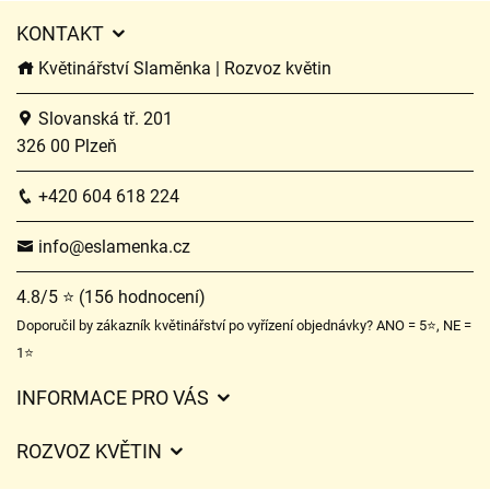
KONTAKT
Květinářství Slaměnka | Rozvoz květin
Slovanská tř. 201
326 00 Plzeň
+420 604 618 224
info@eslamenka.cz
4.8/5 ⭐ (156 hodnocení)
Doporučil by zákazník květinářství po vyřízení objednávky? ANO = 5⭐, NE =
1⭐
INFORMACE PRO VÁS
Obchodní podmínky
ROZVOZ KVĚTIN
O nás
Ceny za doručení