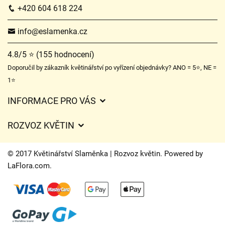
+420 604 618 224
info@eslamenka.cz
4.8/5 ⭐ (155 hodnocení)
Doporučil by zákazník květinářství po vyřízení objednávky? ANO = 5⭐, NE =
1⭐
INFORMACE PRO VÁS
Obchodní podmínky
ROZVOZ KVĚTIN
O nás
Ceny za doručení
Ochrana osobních údajů
© 2017 Květinářství Slaměnka | Rozvoz květin. Powered by
Kam doručujeme květiny
LaFlora.com
.
Často kladené dotazy
Cookies
Časy doručení květin – přehled možností
Kontakt
Úpravy hrobů
Potisky stuh