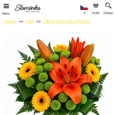
Košík
Hledat
Menu
Home
Lilie
Lilie a germínky Elektra