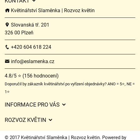
KONTAKT
Květinářství Slaměnka | Rozvoz květin
Slovanská tř. 201
326 00 Plzeň
+420 604 618 224
info@eslamenka.cz
4.8/5 ⭐ (156 hodnocení)
Doporučil by zákazník květinářství po vyřízení objednávky? ANO = 5⭐, NE =
1⭐
INFORMACE PRO VÁS
Obchodní podmínky
ROZVOZ KVĚTIN
O nás
Ceny za doručení
Ochrana osobních údajů
© 2017 Květinářství Slaměnka | Rozvoz květin. Powered by