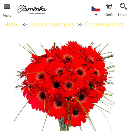
Košík
Hledat
Menu
Home
Gerbery a germínky
Červené gerbery