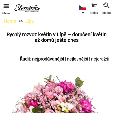
Košík
Hledat
Menu
Home
Lípa
Rychlý rozvoz květin v Lípě – doručení květin
až domů ještě dnes
Řadit:
nejprodávanější
|
nejlevnější
|
nejdražší