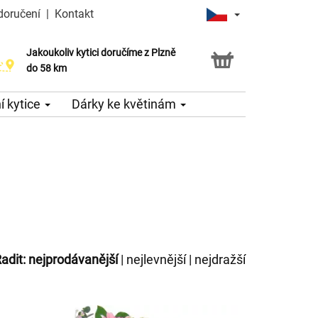
doručení
|
Kontakt
Jakoukoliv kytici doručíme z Plzně
do 58 km
 kytice
Dárky ke květinám
adit:
nejprodávanější
|
nejlevnější
|
nejdražší