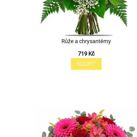
Růže a chrysantémy
719 Kč
KOUPIT