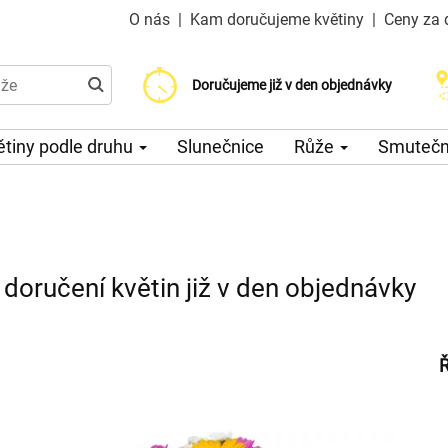
O nás
|
Kam doručujeme květiny
|
Ceny za 
Doručujeme již od 200 Kč
Doručujeme již v den objednávky
Možný výběr času a dne doručení
ětiny podle druhu
Slunečnice
Růže
Smuteční
 doručení květin již v den objednávky
Ř