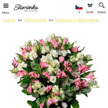
Košík
Hledat
Menu
Home
Alstromerie
Eustoma a alstromérie