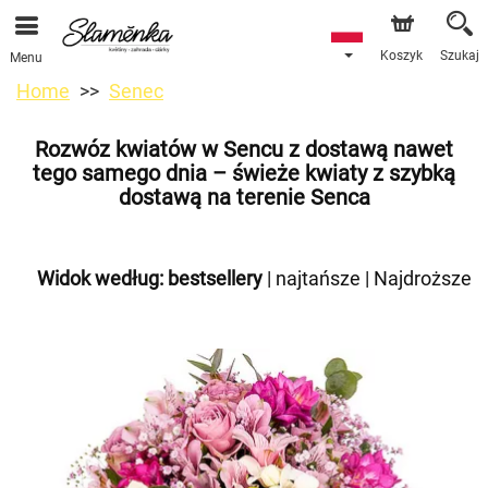
Koszyk
Szukaj
Menu
Home
Senec
Rozwóz kwiatów w Sencu z dostawą nawet
tego samego dnia – świeże kwiaty z szybką
dostawą na terenie Senca
Widok według:
bestsellery
|
najtańsze
|
Najdroższe