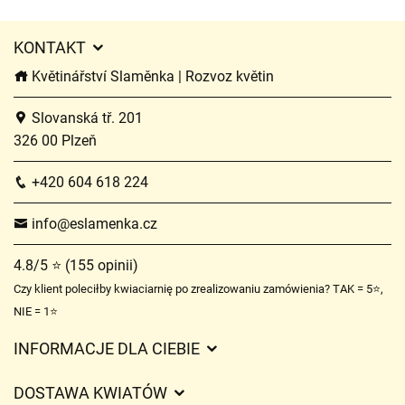
KONTAKT
Květinářství Slaměnka | Rozvoz květin
Slovanská tř. 201
326 00 Plzeň
+420 604 618 224
info@eslamenka.cz
4.8/5 ⭐ (155 opinii)
Czy klient poleciłby kwiaciarnię po zrealizowaniu zamówienia? TAK = 5⭐,
NIE = 1⭐
INFORMACJE DLA CIEBIE
Regulamin sklepu internetowego
DOSTAWA KWIATÓW