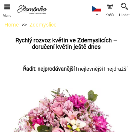
Košík
Hledat
Menu
Home
Zdemyslice
Rychlý rozvoz květin ve Zdemyslicích –
doručení květin ještě dnes
Řadit:
nejprodávanější
|
nejlevnější
|
nejdražší