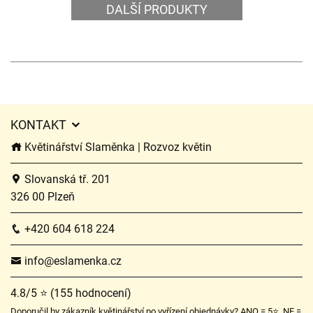
DALŠÍ PRODUKTY
KONTAKT
Květinářství Slaměnka | Rozvoz květin
Slovanská tř. 201
326 00 Plzeň
+420 604 618 224
info@eslamenka.cz
4.8/5 ⭐ (155 hodnocení)
Doporučil by zákazník květinářství po vyřízení objednávky? ANO = 5⭐, NE =