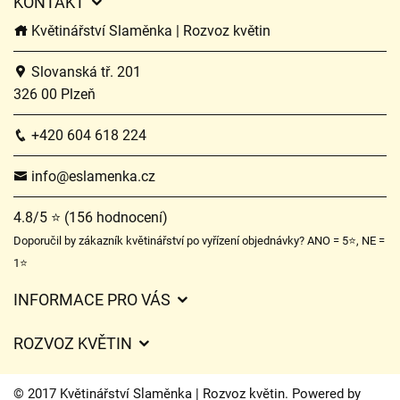
KONTAKT
Květinářství Slaměnka | Rozvoz květin
Slovanská tř. 201
326 00 Plzeň
+420 604 618 224
info@eslamenka.cz
4.8/5 ⭐ (156 hodnocení)
Doporučil by zákazník květinářství po vyřízení objednávky? ANO = 5⭐, NE =
1⭐
INFORMACE PRO VÁS
Obchodní podmínky
ROZVOZ KVĚTIN
O nás
Ceny za doručení
Ochrana osobních údajů
© 2017 Květinářství Slaměnka | Rozvoz květin. Powered by