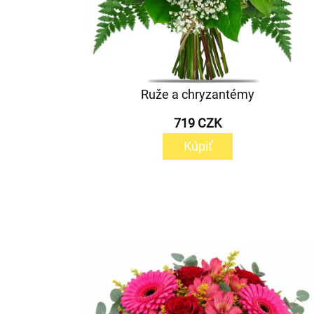
Ruže a chryzantémy
719 CZK
Kúpiť