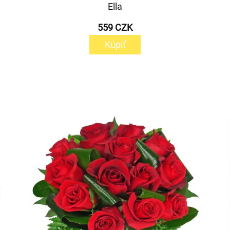
Ella
559 CZK
Kúpiť