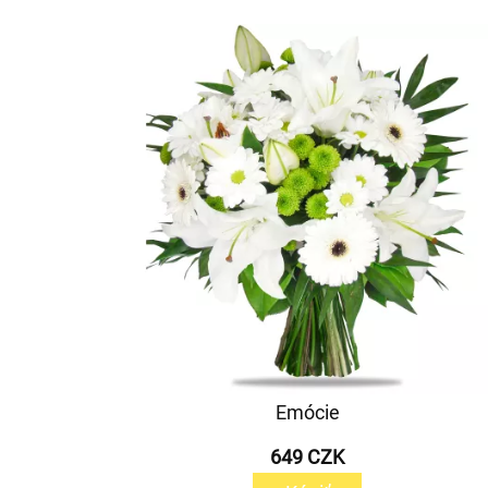
Emócie
649 CZK