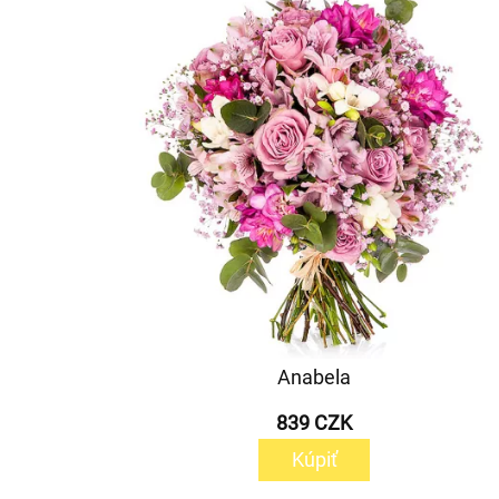
Anabela
839 CZK
Kúpiť