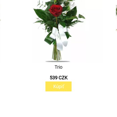
Trio
539 CZK
Kúpiť