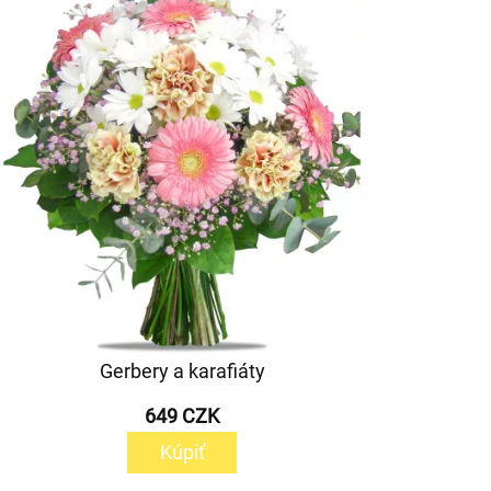
Gerbery a karafiáty
649 CZK
Kúpiť