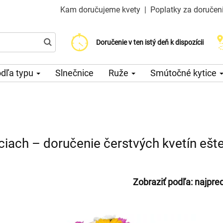
Kam doručujeme kvety
|
Poplatky za doručen
Vyberte si dátum doručenia
Doručenie v ten istý deň k dispozícii
Poplatok za doručenie od 200 CZK
dľa typu
Slnečnice
Ruže
Smútočné kytice
ciach – doručenie čerstvých kvetín ešt
Zobraziť podľa:
najpre