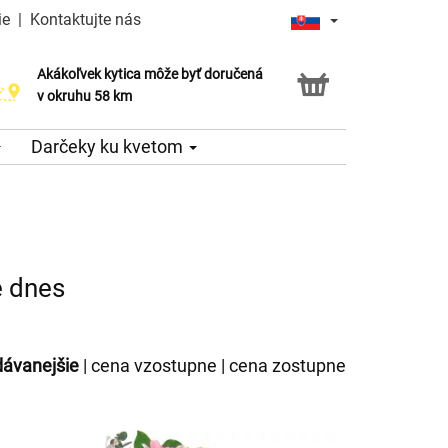
ie
|
Kontaktujte nás
Akákoľvek kytica môže byť doručená
v okruhu 58 km
Darčeky ku kvetom
e dnes
dávanejšie
|
cena vzostupne
|
cena zostupne