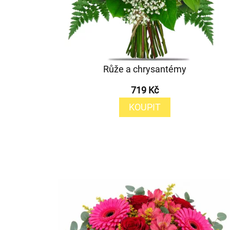
Růže a chrysantémy
719 Kč
KOUPIT