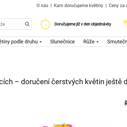
O nás
|
Kam doručujeme květiny
|
Ceny za 
Doručujeme již od 200 Kč
Doručujeme již v den objednávky
Možný výběr času a dne doručení
ětiny podle druhu
Slunečnice
Růže
Smuteční
cích – doručení čerstvých květin ještě 
Ř