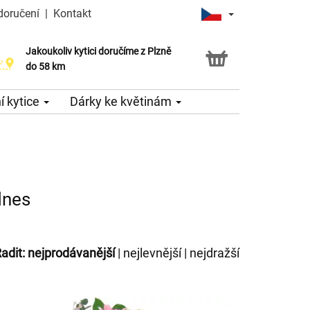
doručení
|
Kontakt
Jakoukoliv kytici doručíme z Plzně
do 58 km
 kytice
Dárky ke květinám
dnes
adit:
nejprodávanější
|
nejlevnější
|
nejdražší