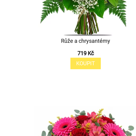
Růže a chrysantémy
719 Kč
KOUPIT