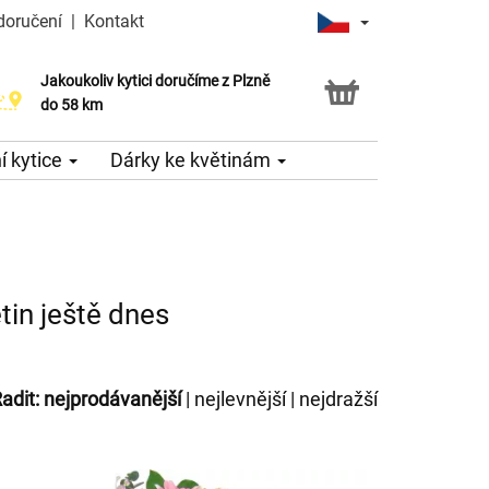
doručení
|
Kontakt
Jakoukoliv kytici doručíme z Plzně
do 58 km
 kytice
Dárky ke květinám
tin ještě dnes
adit:
nejprodávanější
|
nejlevnější
|
nejdražší