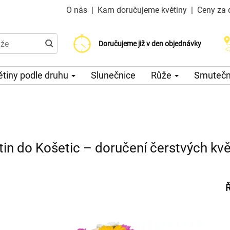
O nás
|
Kam doručujeme květiny
|
Ceny za 
Doručujeme již od 200 Kč
Doručujeme již v den objednávky
Možný výběr času a dne doručení
ětiny podle druhu
Slunečnice
Růže
Smuteční
tin do Košetic – doručení čerstvých kvě
Ř