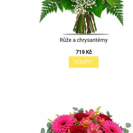
Růže a chrysantémy
719 Kč
KOUPIT