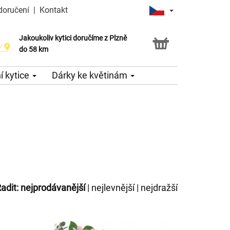
doručení
|
Kontakt
Jakoukoliv kytici doručíme z Plzně
do 58 km
 kytice
Dárky ke květinám
adit:
nejprodávanější
|
nejlevnější
|
nejdražší