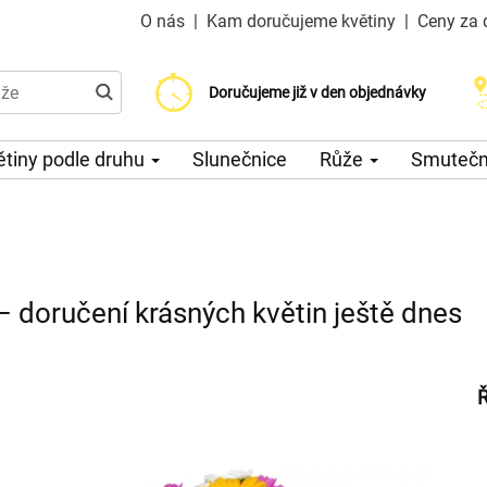
O nás
|
Kam doručujeme květiny
|
Ceny za 
Doručujeme již od 200 Kč
Doručujeme již v den objednávky
Možný výběr času a dne doručení
ětiny podle druhu
Slunečnice
Růže
Smuteční
– doručení krásných květin ještě dnes
Ř