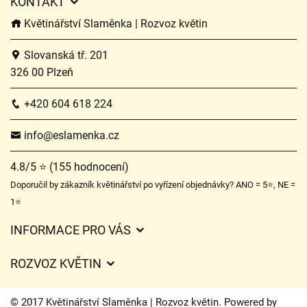
KONTAKT
Květinářství Slaměnka | Rozvoz květin
Slovanská tř. 201
326 00 Plzeň
+420 604 618 224
info@eslamenka.cz
4.8/5 ⭐ (155 hodnocení)
Doporučil by zákazník květinářství po vyřízení objednávky? ANO = 5⭐, NE =
1⭐
INFORMACE PRO VÁS
Obchodní podmínky
ROZVOZ KVĚTIN
O nás
Ceny za doručení
Ochrana osobních údajů
© 2017 Květinářství Slaměnka | Rozvoz květin. Powered by