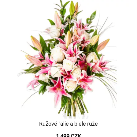
Ružové ľalie a biele ruže
1 499 CZK