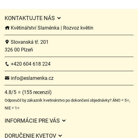
KONTAKTUJTE NÁS
Květinářství Slaměnka | Rozvoz květin
Slovanská tř. 201
326 00 Plzeň
+420 604 618 224
info@eslamenka.cz
4.8/5 ⭐ (155 recenzií)
Odporučil by zákazník kvetinárstvo po dokončení objednávky? ÁNO = 5⭐,
NIE = 1⭐
INFORMÁCIE PRE VÁS
Všeobecné obchodné podmienky
DORUČENIE KVETOV