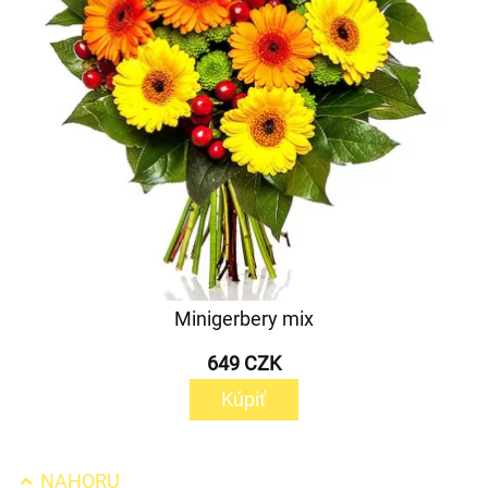
Minigerbery mix
649 CZK
Kúpiť
NAHORU