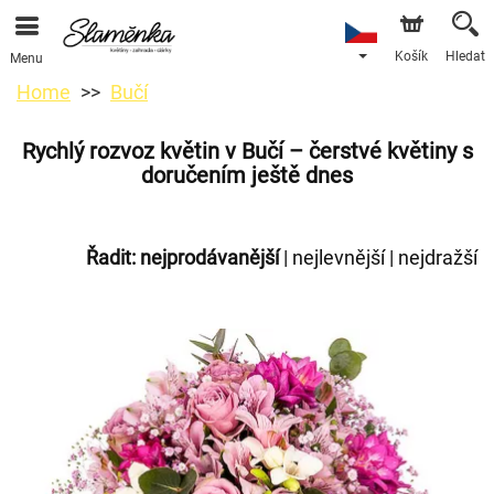
Košík
Hledat
Menu
Home
Bučí
Rychlý rozvoz květin v Bučí – čerstvé květiny s
doručením ještě dnes
Řadit:
nejprodávanější
|
nejlevnější
|
nejdražší