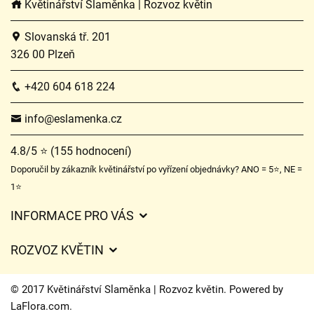
Květinářství Slaměnka | Rozvoz květin
Slovanská tř. 201
326 00 Plzeň
+420 604 618 224
info@eslamenka.cz
4.8/5 ⭐ (155 hodnocení)
Doporučil by zákazník květinářství po vyřízení objednávky? ANO = 5⭐, NE =
1⭐
INFORMACE PRO VÁS
Obchodní podmínky
ROZVOZ KVĚTIN
O nás
Ceny za doručení
Ochrana osobních údajů
© 2017 Květinářství Slaměnka | Rozvoz květin. Powered by
Kam doručujeme květiny
LaFlora.com
.
Často kladené dotazy