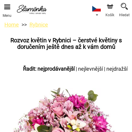
Košík
Hledat
Menu
Home
Rybnice
Rozvoz květin v Rybnici – čerstvé květiny s
doručením ještě dnes až k vám domů
Řadit:
nejprodávanější
|
nejlevnější
|
nejdražší