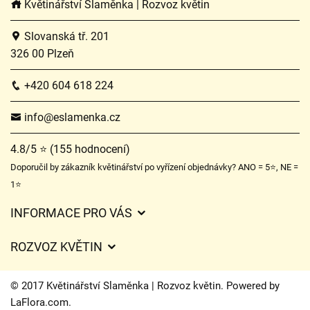
Květinářství Slaměnka | Rozvoz květin
Slovanská tř. 201
326 00 Plzeň
+420 604 618 224
info@eslamenka.cz
4.8/5 ⭐ (155 hodnocení)
Doporučil by zákazník květinářství po vyřízení objednávky? ANO = 5⭐, NE =
1⭐
INFORMACE PRO VÁS
Obchodní podmínky
ROZVOZ KVĚTIN
O nás
Ceny za doručení
Ochrana osobních údajů
© 2017 Květinářství Slaměnka | Rozvoz květin. Powered by
Kam doručujeme květiny
LaFlora.com
.
Často kladené dotazy