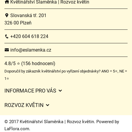
Květinářství Slaměnka | Rozvoz květin
Slovanská tř. 201
326 00 Plzeň
+420 604 618 224
info@eslamenka.cz
4.8/5 ⭐ (156 hodnocení)
Doporučil by zákazník květinářství po vyřízení objednávky? ANO = 5⭐, NE =
1⭐
INFORMACE PRO VÁS
Obchodní podmínky
ROZVOZ KVĚTIN
O nás
Ceny za doručení
Ochrana osobních údajů
© 2017 Květinářství Slaměnka | Rozvoz květin. Powered by
Kam doručujeme květiny
LaFlora.com
.
Často kladené dotazy