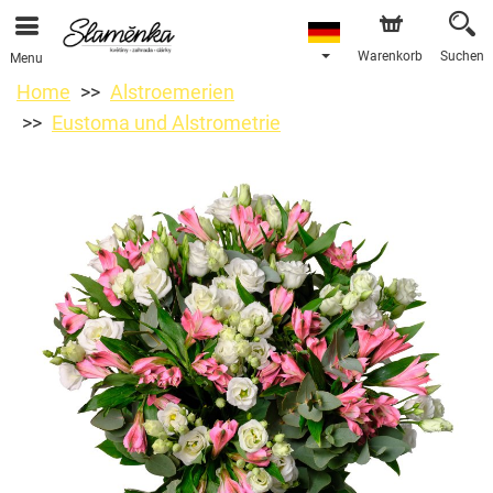
Warenkorb
Suchen
Menu
Home
Alstroemerien
Eustoma und Alstrometrie