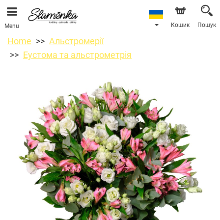
Кошик
Пошук
Menu
Home
Альстромерії
Еустома та альстрометрія