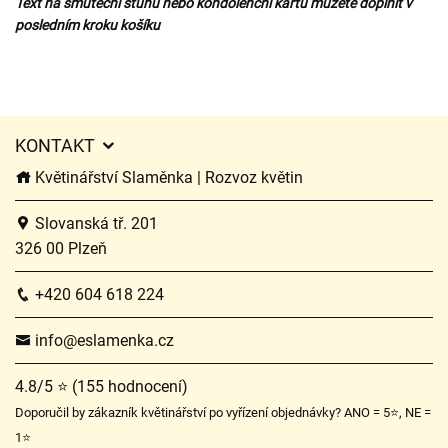
Text na smuteční stuhu nebo kondolenční kartu můžete doplnit v
posledním kroku košíku
KONTAKT
Květinářství Slaměnka | Rozvoz květin
Slovanská tř. 201
326 00 Plzeň
+420 604 618 224
info@eslamenka.cz
4.8/5 ⭐ (155 hodnocení)
Doporučil by zákazník květinářství po vyřízení objednávky? ANO = 5⭐, NE =
1⭐