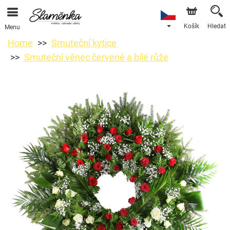
Košík
Hledat
Menu
Home
Smuteční kytice
Smuteční věnec červené a bílé růže