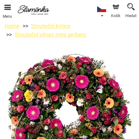
Košík
Hledat
Menu
Home
Smuteční kytice
Smuteční věnec mini gerbery