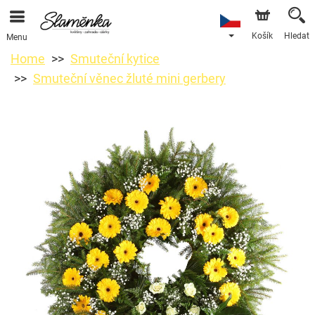
Košík
Hledat
Menu
Home
Smuteční kytice
Smuteční věnec žluté mini gerbery