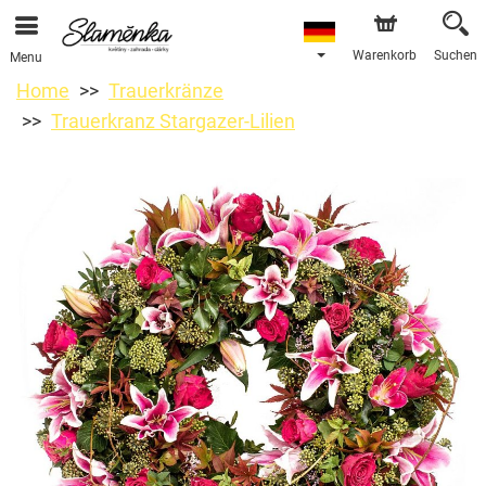
Warenkorb
Suchen
Menu
Home
Trauerkränze
Trauerkranz Stargazer-Lilien