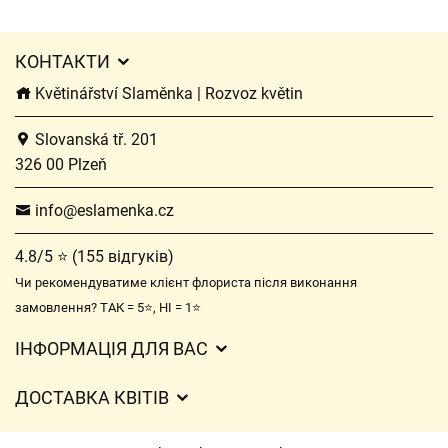
КОНТАКТИ
Květinářství Slaměnka | Rozvoz květin
Slovanská tř. 201
326 00 Plzeň
info@eslamenka.cz
4.8/5 ⭐ (155 відгуків)
Чи рекомендуватиме клієнт флориста після виконання
замовлення? ТАК = 5⭐, НІ = 1⭐
ІНФОРМАЦІЯ ДЛЯ ВАС
Загальні умови ведення господарської діяльності
ДОСТАВКА КВІТІВ
Захист персональних даних
Вартість доставки
Час доставки квітів – огляд можливостей