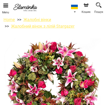
Кошик
Пошук
Menu
Home
Жалобні вінки
Жалобний вінок з лілій Stargazer