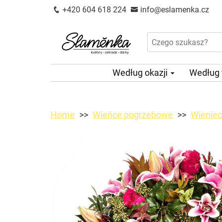
+420 604 618 224
info@eslamenka.cz
Według okazji
Według
Home
Wieńce pogrzebowe
Wieniec