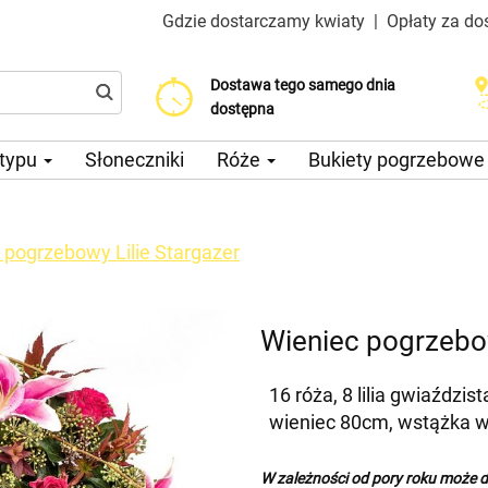
Gdzie dostarczamy kwiaty
|
Opłaty za do
Dostawa tego samego dnia
Wybierz datę dostawy
Koszt dostawy już od 200 CZK
dostępna
 typu
Słoneczniki
Róże
Bukiety pogrzebow
 pogrzebowy Lilie Stargazer
Wieniec pogrzebow
16 róża, 8 lilia gwiaździs
wieniec 80cm, wstążka w
W zależności od pory roku może d