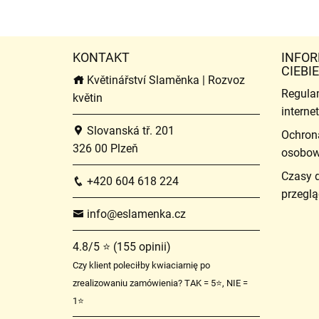
KONTAKT
INFOR
CIEBIE
Květinářství Slaměnka | Rozvoz
Regula
květin
intern
Slovanská tř. 201
Ochron
326 00 Plzeň
osobo
Czasy 
+420 604 618 224
przeglą
info@eslamenka.cz
4.8/5 ⭐ (155 opinii)
Czy klient poleciłby kwiaciarnię po
zrealizowaniu zamówienia? TAK = 5⭐, NIE =
1⭐