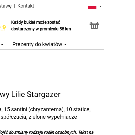
stawę
|
Kontakt
Każdy bukiet może zostać
dostarczony w promieniu 58 km
e
Prezenty do kwiatów
y Lilie Stargazer
ta, 15 santini (chryzantema), 10 statice,
spółczucia, zielone wypełniacze
ojść do zmiany rodzaju roślin ozdobnych. Tekst na