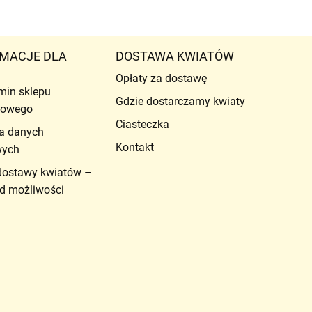
MACJE DLA
DOSTAWA KWIATÓW
Opłaty za dostawę
min sklepu
Gdzie dostarczamy kwiaty
etowego
Ciasteczka
a danych
Kontakt
wych
dostawy kwiatów –
d możliwości