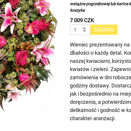
wstążce pogrzebowej lub kartce 
koszyka
7 009 CZK
ZAMÓW
Wieniec prezentowany na z
dbałości o każdy detal. 
naszej kwiaciarni, korzys
kwiatów i zieleni. Zapew
zamówienia w dni robocze
godziny dostawy. Dostarcz
jak i bezpośrednio na mi
doręczenia, a potwierdze
delikatność i godność w k
charakter aranżacji.