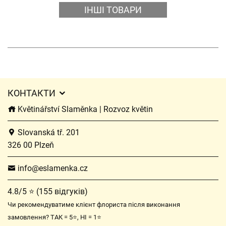
ІНШІ ТОВАРИ
КОНТАКТИ
Květinářství Slaměnka | Rozvoz květin
Slovanská tř. 201
326 00 Plzeň
info@eslamenka.cz
4.8/5 ⭐ (155 відгуків)
Чи рекомендуватиме клієнт флориста після виконання
замовлення? ТАК = 5⭐, НІ = 1⭐