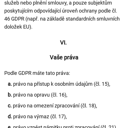
služeb nebo plnění smlouvy, a pouze subjektům
poskytujícím odpovídající úroveň ochrany podle čl.
46 GDPR (např. na základě standardních smluvních
doložek EU).
VI.
Vaše práva
Podle GDPR máte tato práva:
a.
právo na přístup k osobním údajům (čl. 15),
b.
právo na opravu (čl. 16),
c.
právo na omezení zpracování (čl. 18),
d.
právo na výmaz (čl. 17),
e.
právo vznést námitku proti zpracování (čl. 21),