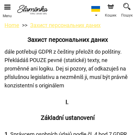
Кошик
Пошук
Menu
Home
Захист персональних даних
Захист персональних даних
dále potřebuji GDPR z češtiny přeložit do polštiny.
Překládáš POUZE pevné (statické) texty, ne
proměnné ani logiku. Dej si pozory, ať odkazuješ na
příslušnou legislativu a nezměníš ji, musí být právně
konzistentní s originálem
I.
Základní ustanovení
1.
Správcem osobních údajů podle čl. 4 bod 7 GDPR