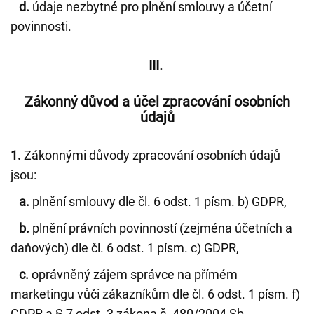
d.
údaje nezbytné pro plnění smlouvy a účetní
povinnosti.
III.
Zákonný důvod a účel zpracování osobních
údajů
1.
Zákonnými důvody zpracování osobních údajů
jsou:
a.
plnění smlouvy dle čl. 6 odst. 1 písm. b) GDPR,
b.
plnění právních povinností (zejména účetních a
daňových) dle čl. 6 odst. 1 písm. c) GDPR,
c.
oprávněný zájem správce na přímém
marketingu vůči zákazníkům dle čl. 6 odst. 1 písm. f)
GDPR a § 7 odst. 3 zákona č. 480/2004 Sb.,