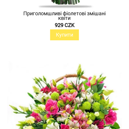
Приголомшливі фіолетові змішані
квіти
929 CZK
Купити