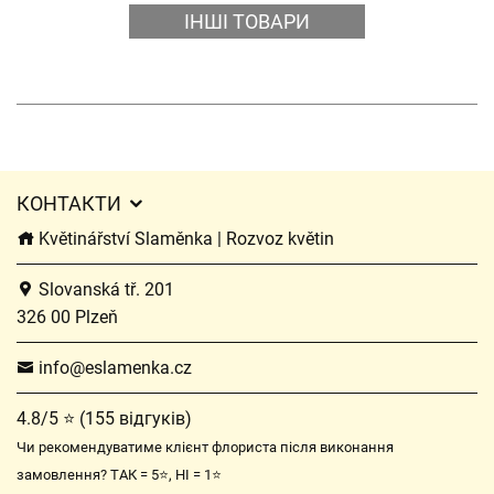
ІНШІ ТОВАРИ
КОНТАКТИ
Květinářství Slaměnka | Rozvoz květin
Slovanská tř. 201
326 00 Plzeň
info@eslamenka.cz
4.8/5 ⭐ (155 відгуків)
Чи рекомендуватиме клієнт флориста після виконання
замовлення? ТАК = 5⭐, НІ = 1⭐