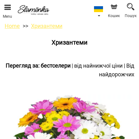
Кошик
Пошук
Menu
Home
Хризантеми
Хризантеми
Перегляд за:
бестселери
|
від найнижчої ціни
|
Від
найдорожчих