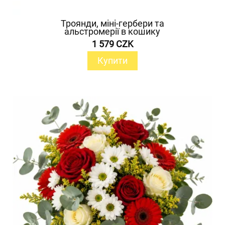
Троянди, міні-гербери та
альстромерії в кошику
1 579 CZK
Купити