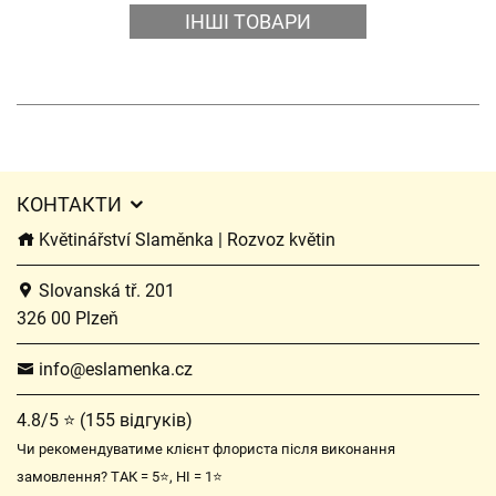
ІНШІ ТОВАРИ
КОНТАКТИ
Květinářství Slaměnka | Rozvoz květin
Slovanská tř. 201
326 00 Plzeň
info@eslamenka.cz
4.8/5 ⭐ (155 відгуків)
Чи рекомендуватиме клієнт флориста після виконання
замовлення? ТАК = 5⭐, НІ = 1⭐