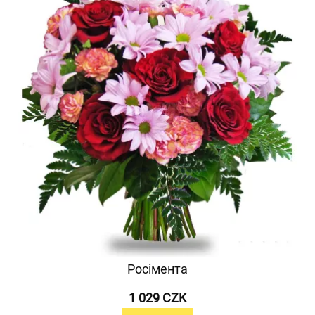
Росімента
1 029 CZK