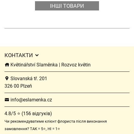
ІНШІ ТОВАРИ
КОНТАКТИ
Květinářství Slaměnka | Rozvoz květin
Slovanská tř. 201
326 00 Plzeň
info@eslamenka.cz
4.8/5 ⭐ (156 відгуків)
Чи рекомендуватиме клієнт флориста після виконання
замовлення? ТАК = 5⭐, НІ = 1⭐