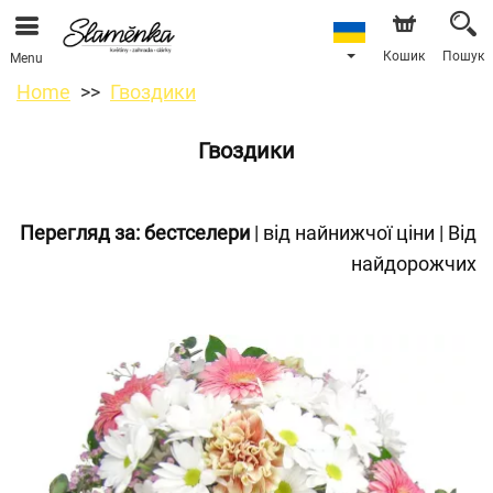
Кошик
Пошук
Menu
Home
Гвоздики
Гвоздики
Перегляд за:
бестселери
|
від найнижчої ціни
|
Від
найдорожчих