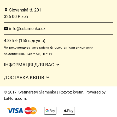
Slovanská tř. 201
326 00 Plzeň
info@eslamenka.cz
4.8/5 ⭐ (155 відгуків)
Чи рекомендуватиме клієнт флориста після виконання
замовлення? ТАК = 5⭐, НІ = 1⭐
ІНФОРМАЦІЯ ДЛЯ ВАС
Загальні умови ведення господарської діяльності
ДОСТАВКА КВІТІВ
Захист персональних даних
Вартість доставки
Час доставки квітів – огляд можливостей
© 2017 Květinářství Slaměnka | Rozvoz květin. Powered by
Куди ми доставляємо квіти
LaFlora.com
.
Файли cookie
Контакти