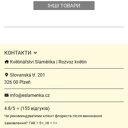
ІНШІ ТОВАРИ
КОНТАКТИ
Květinářství Slaměnka | Rozvoz květin
Slovanská tř. 201
326 00 Plzeň
info@eslamenka.cz
4.8/5 ⭐ (155 відгуків)
Чи рекомендуватиме клієнт флориста після виконання
замовлення? ТАК = 5⭐, НІ = 1⭐