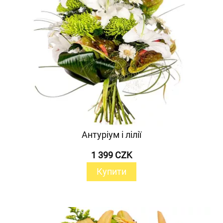
Антуріум і лілії
1 399 CZK
Купити