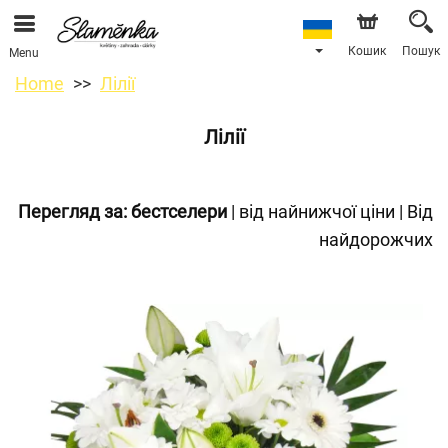
Кошик
Пошук
Menu
Home
Лілії
Лілії
Перегляд за:
бестселери
|
від найнижчої ціни
|
Від
найдорожчих