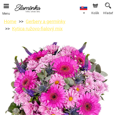
Košík
Hľadať
Menu
Home
Gerbery a germínky
Kytica ružovo-fialový mix