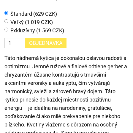
Štandard (629 CZK)
Veľký (1 019 CZK)
Exkluzívny (1 569 CZK)
OBJEDNÁVKA
Táto nádherná kytica je dokonalou oslavou radosti a
optimizmu. Jemné ružové a fialové odtiene gerber a
chryzantém úžasne kontrastujú s tmavšími
akcentmi veroniky a eukalyptu, čím vytvárajú
harmonický, svieži a zároveň hravý dojem. Táto
kytica prinesie do každej miestnosti pozitívnu
energiu – je ideálna na narodeniny, gratulácie,
poďakovanie či ako milé prekvapenie pre niekoho
blízkeho. Kvetiny viažeme s dôrazom na osobný
prístup a profesionalitu. Sme tu pre vás aj na