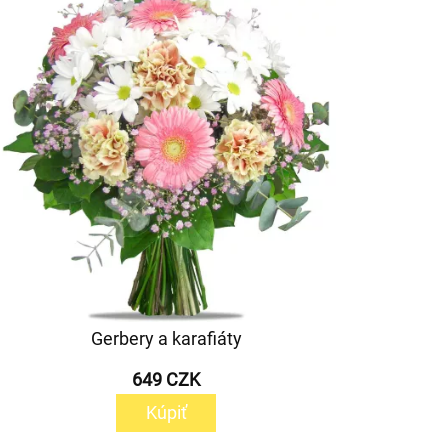
Gerbery a karafiáty
649 CZK
Kúpiť