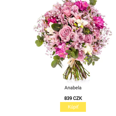
Anabela
839 CZK
Kúpiť