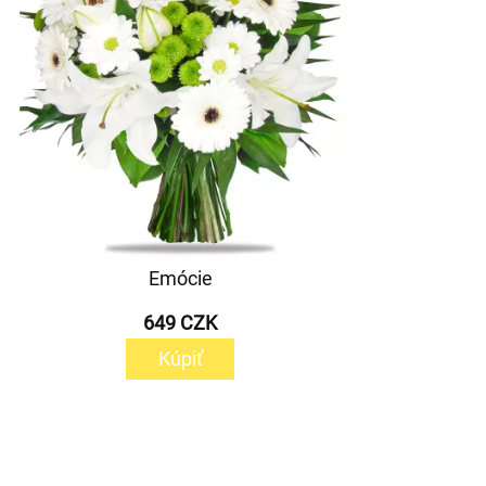
Emócie
649 CZK
Kúpiť