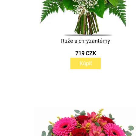
Ruže a chryzantémy
719 CZK
Kúpiť