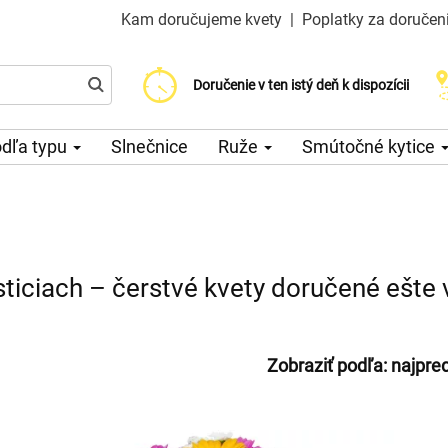
Kam doručujeme kvety
|
Poplatky za doručen
Vyberte si dátum doručenia
Doručenie v ten istý deň k dispozícii
Poplatok za doručenie od 200 CZK
dľa typu
Slnečnice
Ruže
Smútočné kytice
ticiach – čerstvé kvety doručené ešte
Zobraziť podľa:
najpre