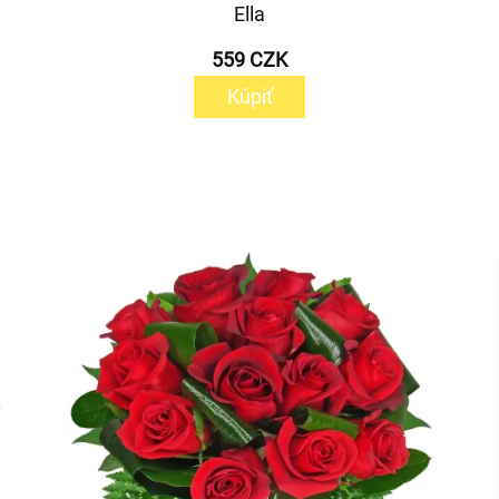
Ella
559 CZK
Kúpiť