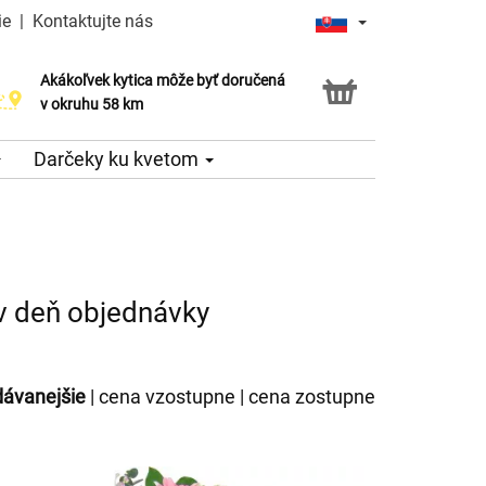
ie
|
Kontaktujte nás
Akákoľvek kytica môže byť doručená
v okruhu 58 km
Darčeky ku kvetom
 v deň objednávky
dávanejšie
|
cena vzostupne
|
cena zostupne