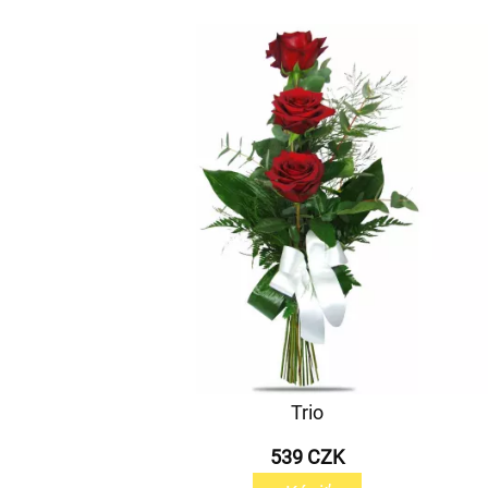
Trio
539 CZK